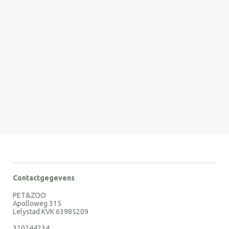
Contactgegevens
PET&ZOO
Apolloweg 315
Lelystad KVK 63985209
320244234