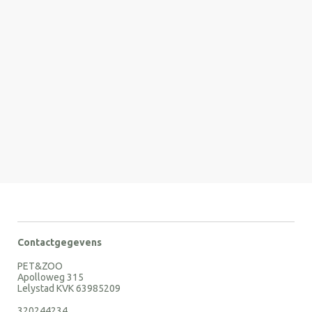
Contactgegevens
PET&ZOO
Apolloweg 315
Lelystad KVK 63985209
320244234