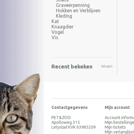
Graveerpenning
Hokken en Verblijven
Kleding
Kat
Knaagdier
Vogel
Vis
Recent bekeken
Wissen
Contactgegevens
Mijn account
PET&ZOO
Account inform
Apolloweg 315
Mijn bestelling
Lelystad KVK 63985209
Mijn tickets
Mijn verlanglijst