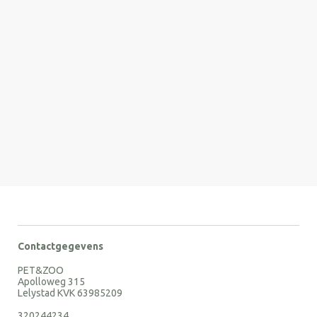
Contactgegevens
PET&ZOO
Apolloweg 315
Lelystad KVK 63985209
320244234