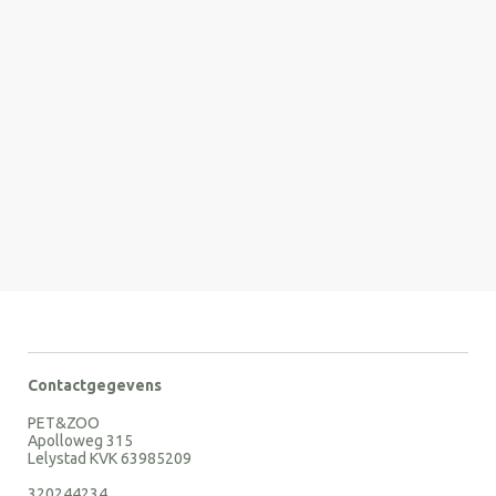
Contactgegevens
PET&ZOO
Apolloweg 315
Lelystad KVK 63985209
320244234