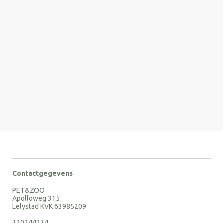
Contactgegevens
PET&ZOO
Apolloweg 315
Lelystad KVK 63985209
320244234