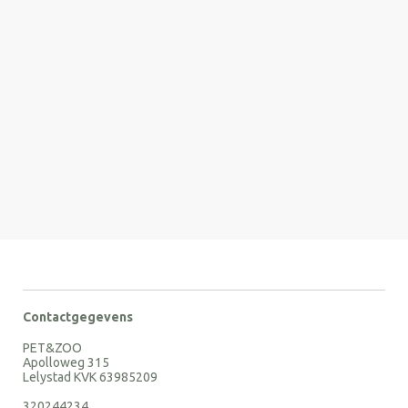
Contactgegevens
PET&ZOO
Apolloweg 315
Lelystad KVK 63985209
320244234