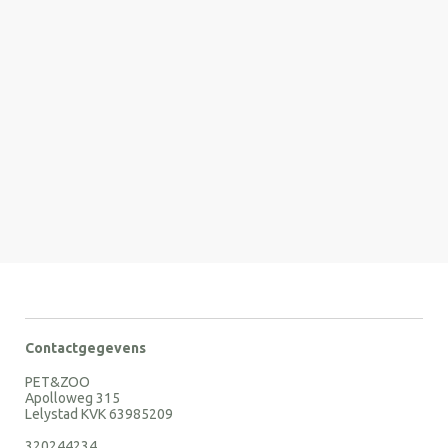
Contactgegevens
PET&ZOO
Apolloweg 315
Lelystad KVK 63985209
320244234