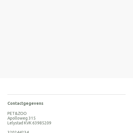
Contactgegevens
PET&ZOO
Apolloweg 315
Lelystad KVK 63985209
320244234