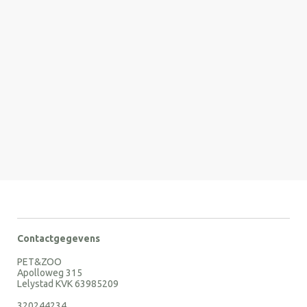
Contactgegevens
PET&ZOO
Apolloweg 315
Lelystad KVK 63985209
320244234