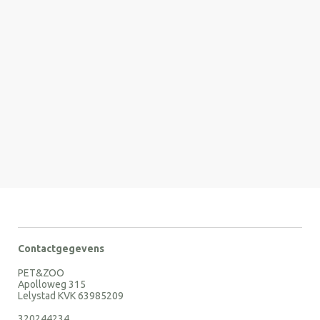
Contactgegevens
PET&ZOO
Apolloweg 315
Lelystad KVK 63985209
320244234