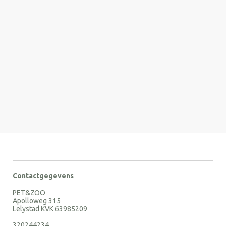
Contactgegevens
PET&ZOO
Apolloweg 315
Lelystad KVK 63985209
320244234