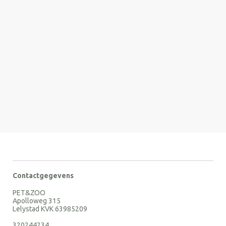
Contactgegevens
PET&ZOO
Apolloweg 315
Lelystad KVK 63985209
320244234