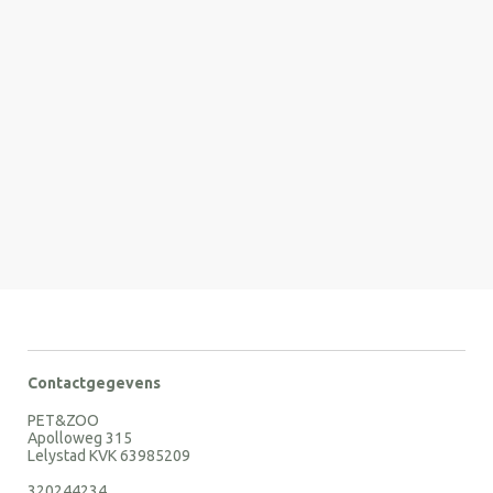
Contactgegevens
PET&ZOO
Apolloweg 315
Lelystad KVK 63985209
320244234