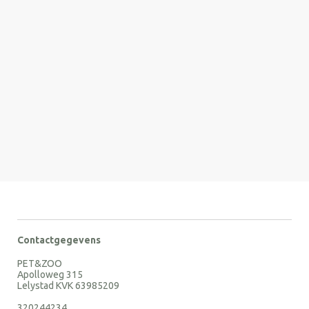
Contactgegevens
PET&ZOO
Apolloweg 315
Lelystad KVK 63985209
320244234