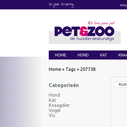
30 jaar ervaring
Inlo
HOME
HOND
KAT
KNA
Home
»
Tags
»
207738
Categorieën
Hond
Kat
Knaagdier
Vogel
Vis