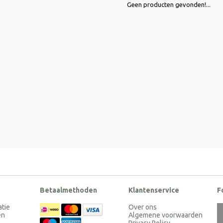
Geen producten gevonden!...
Betaalmethoden
Klantenservice
F
atie
Over ons
en
Algemene voorwaarden