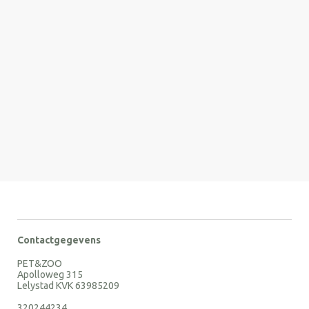
Contactgegevens
PET&ZOO
Apolloweg 315
Lelystad KVK 63985209
320244234