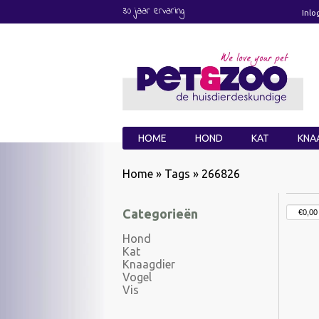
30 jaar ervaring
Inlo
HOME
HOND
KAT
KNA
Home
»
Tags
»
266826
Categorieën
Hond
Kat
Knaagdier
Vogel
Vis