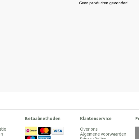
Geen producten gevonden!...
Betaalmethoden
Klantenservice
F
atie
Over ons
en
Algemene voorwaarden