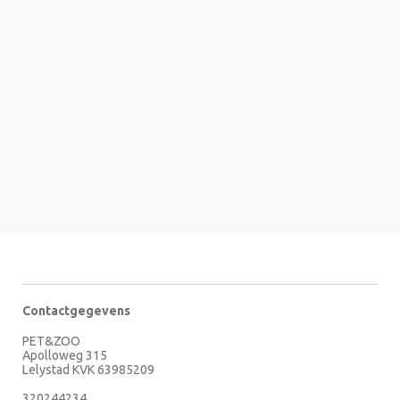
Contactgegevens
PET&ZOO
Apolloweg 315
Lelystad KVK 63985209
320244234