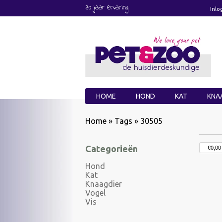
30 jaar ervaring
Inlo
HOME
HOND
KAT
KNA
Home
»
Tags
»
30505
Categorieën
Hond
Kat
Knaagdier
Vogel
Vis