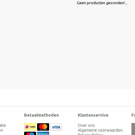
Geen producten gevonden!...
Betaalmethoden
Klantenservice
F
atie
Over ons
en
Algemene voorwaarden