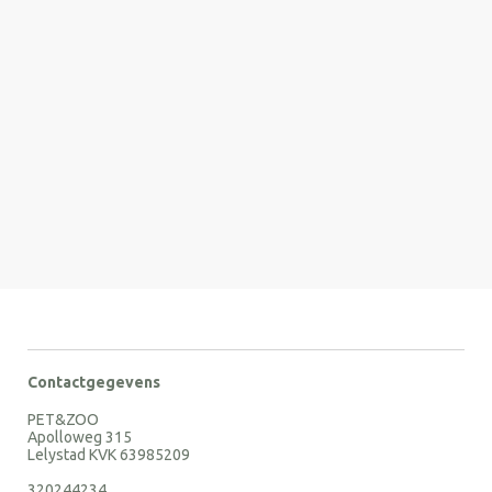
Contactgegevens
PET&ZOO
Apolloweg 315
Lelystad KVK 63985209
320244234