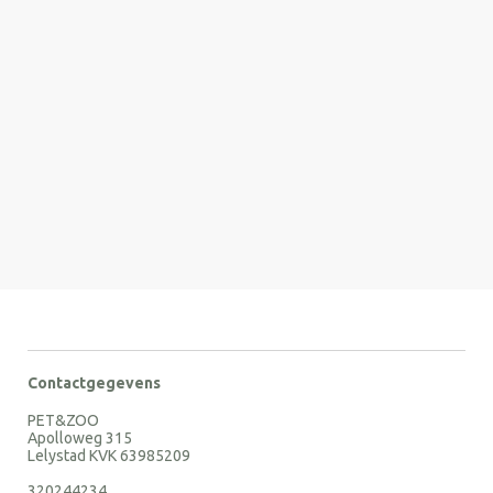
Contactgegevens
PET&ZOO
Apolloweg 315
Lelystad KVK 63985209
320244234