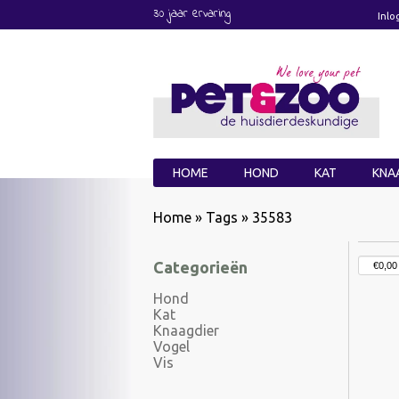
30 jaar ervaring
Inlo
HOME
HOND
KAT
KNA
Home
»
Tags
»
35583
Categorieën
Hond
Kat
Knaagdier
Vogel
Vis