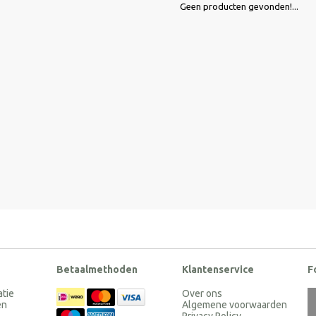
Geen producten gevonden!...
Betaalmethoden
Klantenservice
F
atie
Over ons
en
Algemene voorwaarden