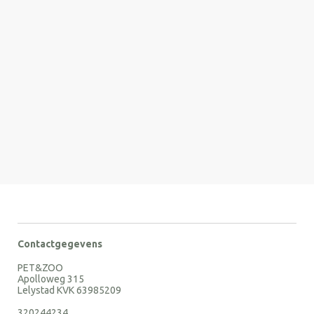
Contactgegevens
PET&ZOO
Apolloweg 315
Lelystad KVK 63985209
320244234