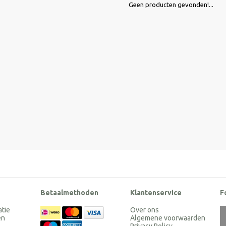
Geen producten gevonden!...
Betaalmethoden
Klantenservice
F
atie
Over ons
en
Algemene voorwaarden