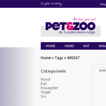
30 jaar ervaring
Inlo
HOME
HOND
KAT
KNA
Home
»
Tags
»
400267
Categorieën
Hond
Kat
Knaagdier
Vogel
Vis