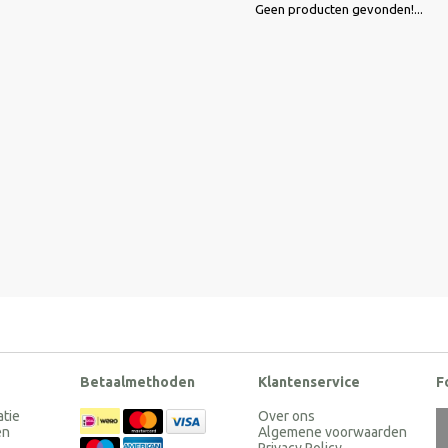
Geen producten gevonden!...
Betaalmethoden
Klantenservice
F
atie
Over ons
en
Algemene voorwaarden