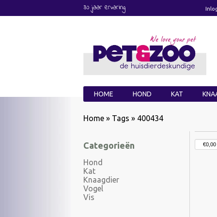
30 jaar ervaring
Inlo
HOME
HOND
KAT
KNA
Home
»
Tags
»
400434
Categorieën
Hond
Kat
Knaagdier
Vogel
Vis