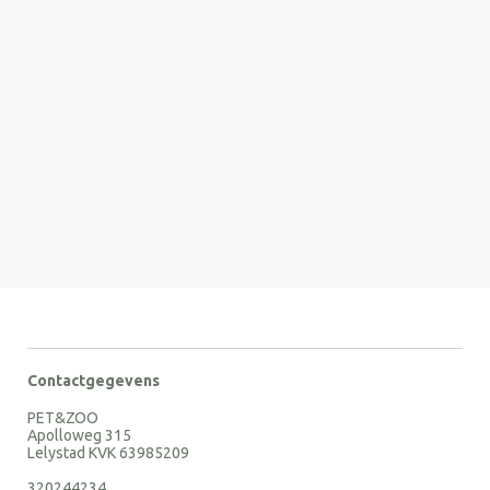
Contactgegevens
PET&ZOO
Apolloweg 315
Lelystad KVK 63985209
320244234