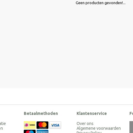
Geen producten gevonden!...
Betaalmethoden
Klantenservice
F
atie
Over ons
en
Algemene voorwaarden