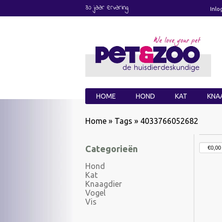
30 jaar ervaring
Inlo
HOME
HOND
KAT
KNA
Home
»
Tags
»
4033766052682
Categorieën
Hond
Kat
Knaagdier
Vogel
Vis