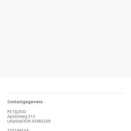
Contactgegevens
PET&ZOO
Apolloweg 315
Lelystad KVK 63985209
320244234