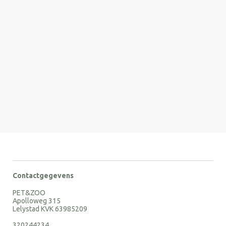
Contactgegevens
PET&ZOO
Apolloweg 315
Lelystad KVK 63985209
320244234