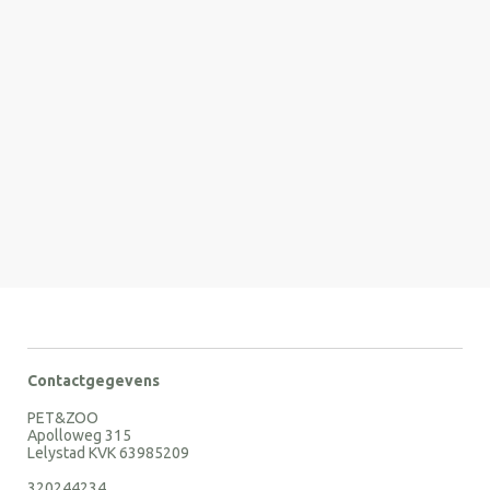
Contactgegevens
PET&ZOO
Apolloweg 315
Lelystad KVK 63985209
320244234