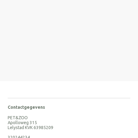
Contactgegevens
PET&ZOO
Apolloweg 315
Lelystad KVK 63985209
320244234