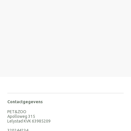
Contactgegevens
PET&ZOO
Apolloweg 315
Lelystad KVK 63985209
320244234