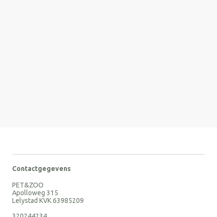
Contactgegevens
PET&ZOO
Apolloweg 315
Lelystad KVK 63985209
320244234