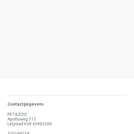
Contactgegevens
PET&ZOO
Apolloweg 315
Lelystad KVK 63985209
320244234