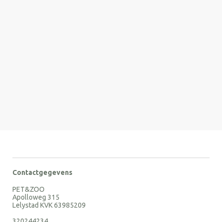
Contactgegevens
PET&ZOO
Apolloweg 315
Lelystad KVK 63985209
320244234