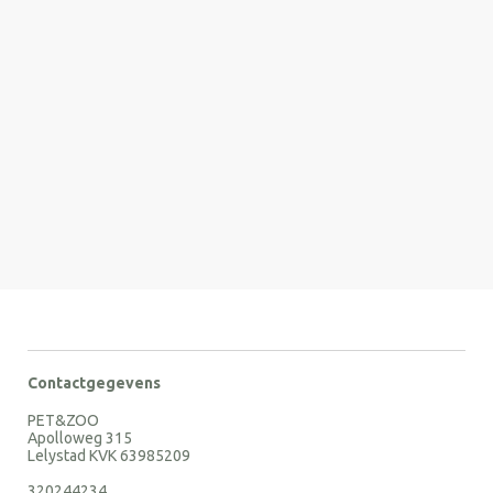
Contactgegevens
PET&ZOO
Apolloweg 315
Lelystad KVK 63985209
320244234