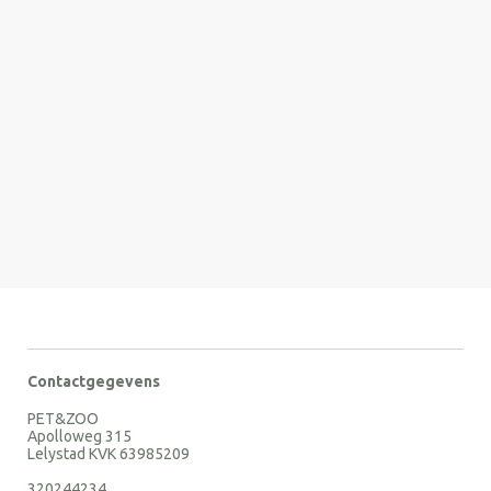
Contactgegevens
PET&ZOO
Apolloweg 315
Lelystad KVK 63985209
320244234