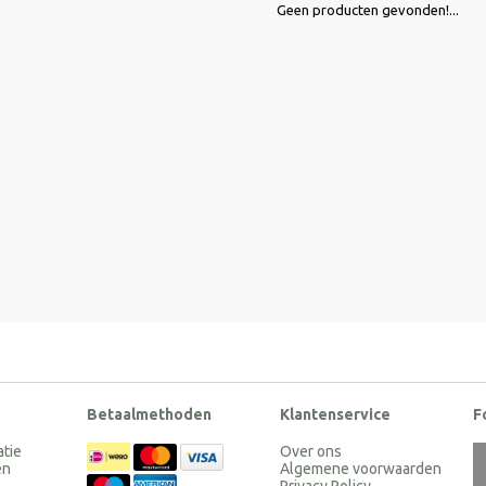
Geen producten gevonden!...
Betaalmethoden
Klantenservice
F
atie
Over ons
en
Algemene voorwaarden