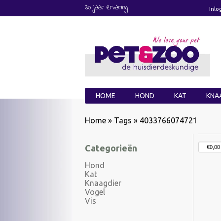
30 jaar ervaring
Inlo
HOME
HOND
KAT
KNA
Home
»
Tags
»
4033766074721
Categorieën
Hond
Kat
Knaagdier
Vogel
Vis