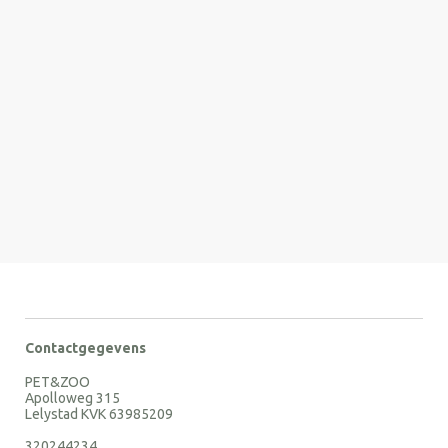
Contactgegevens
PET&ZOO
Apolloweg 315
Lelystad KVK 63985209
320244234