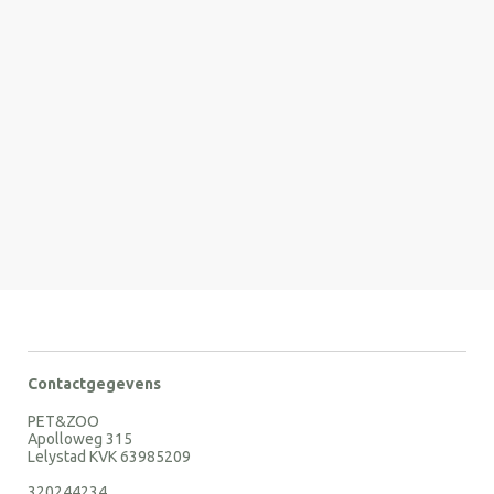
Contactgegevens
PET&ZOO
Apolloweg 315
Lelystad KVK 63985209
320244234