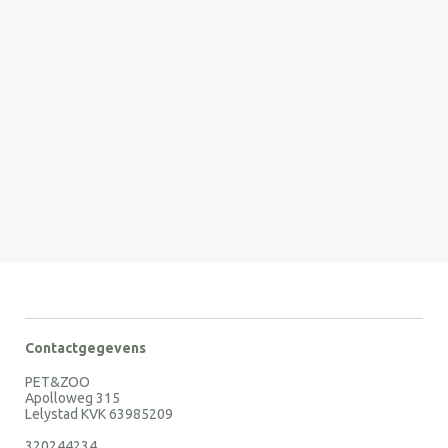
Contactgegevens
PET&ZOO
Apolloweg 315
Lelystad KVK 63985209
320244234