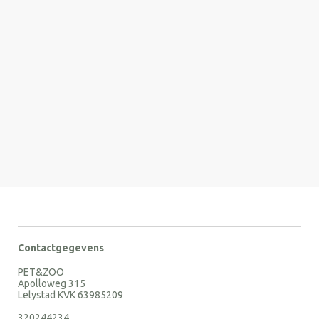
Contactgegevens
PET&ZOO
Apolloweg 315
Lelystad KVK 63985209
320244234