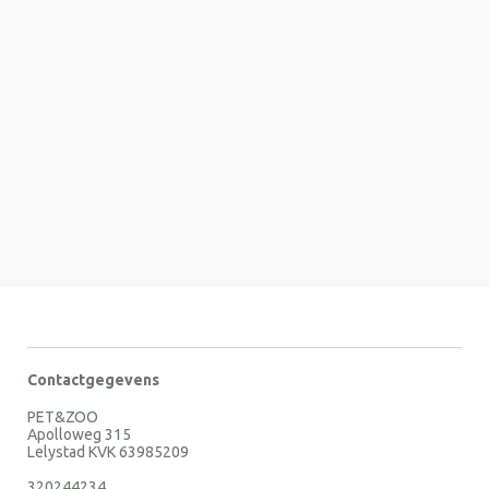
Contactgegevens
PET&ZOO
Apolloweg 315
Lelystad KVK 63985209
320244234