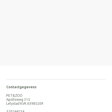
Contactgegevens
PET&ZOO
Apolloweg 315
Lelystad KVK 63985209
320244234