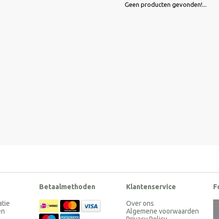
Geen producten gevonden!...
Betaalmethoden
Klantenservice
F
atie
Over ons
en
Algemene voorwaarden