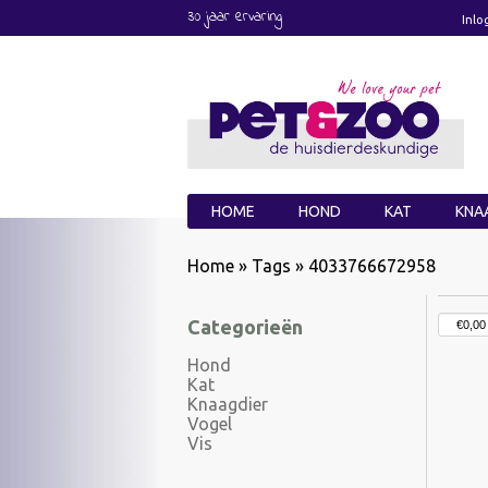
30 jaar ervaring
Inlo
HOME
HOND
KAT
KNA
Home
»
Tags
»
4033766672958
Categorieën
Hond
Kat
Knaagdier
Vogel
Vis