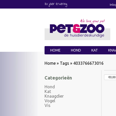
30 jaar ervaring
Inlo
HOME
HOND
KAT
KNA
Home
»
Tags
»
4033766673016
Categorieën
Hond
Kat
Knaagdier
Vogel
Vis