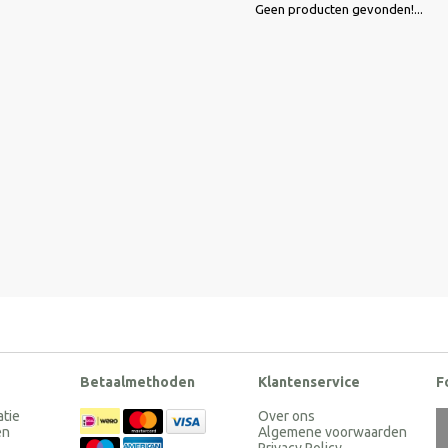
Geen producten gevonden!...
Betaalmethoden
Klantenservice
F
atie
Over ons
en
Algemene voorwaarden