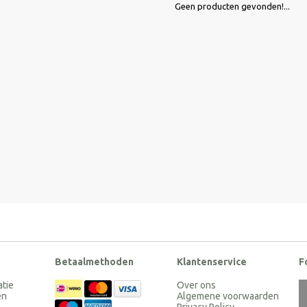
Geen producten gevonden!...
Betaalmethoden
Klantenservice
F
atie
Over ons
en
Algemene voorwaarden