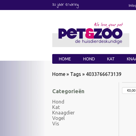
30 jaar ervaring
Inlo
HOME
HOND
KAT
KNA
Home
»
Tags
»
4033766673139
Categorieën
Hond
Kat
Knaagdier
Vogel
Vis