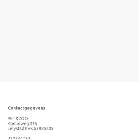
Contactgegevens
PET&ZOO
Apolloweg 315
Lelystad KVK 63985209
320244234