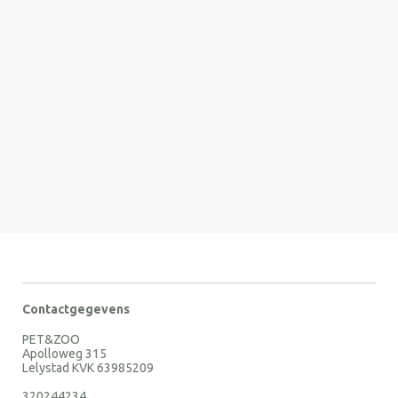
Contactgegevens
PET&ZOO
Apolloweg 315
Lelystad KVK 63985209
320244234